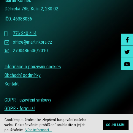
Martin Kořínek
Dělnická 785, Kolín 2, 280 02
IČO: 46388036
776 240 414
office@martinkora.cz
2700486506/2010
Informace o používání cookies
Obchodní podmínky
Kontakt
GDPR - uzavření smlouvy
GDPR - formulář
Cookies používáme ke zlepšení fungování našeho
webu. Pokračováním prohlížení souhlasíte s jejich
SOUHLASÍM!
Vytvořil NETservis , redakční systém webredakce e-shop
používáním.
Více informací...