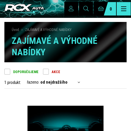
0
Úvod
ZAJÍMAVÉ A VÝHODNÉ NABÍDKY
ZAJÍMAVÉ A VÝHODNÉ
NABÍDKY
DOPORUČUJEME
AKCE
řazeno:
od nejdražšího
1 produkt: