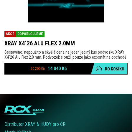
AKCE
DOPORUČUJEME
XRAY X4´26 ALU FLEX 2.0MM
Sestaveno, nepoužito a skvělá cena na jeden jediný kus podvozku XRAY
X4´26 Alu Flex 2.0 mm. Podvozek sloužil pouze jako exponát na obchodě.
14 040
Kč
20 200
Kč
DO KOŠÍKU
Distributor XRAY & HUDY pro ČR