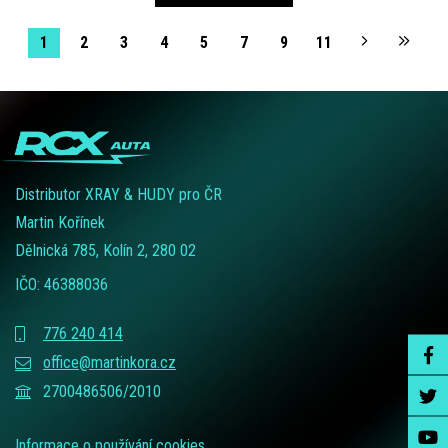
1
2
3
4
5
7
9
11
Distributor XRAY & HUDY pro ČR
Martin Kořínek
Dělnická 785, Kolín 2, 280 02
IČO: 46388036
776 240 414
office@martinkora.cz
2700486506/2010
Informace o používání cookies