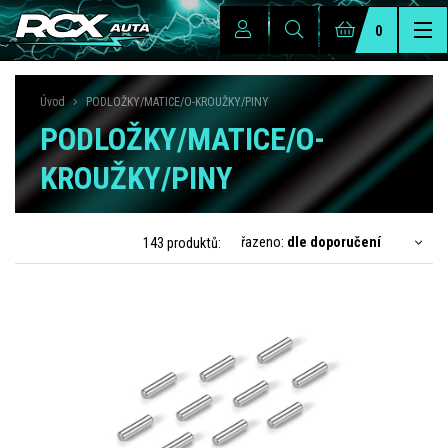
0
Úvod
PODLOŽKY/MATICE/O-KROUŽKY/PINY
PODLOŽKY/MATICE/O-
KROUŽKY/PINY
řazeno:
dle doporučení
143 produktů: