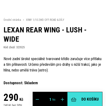
Úvodní stránka
XRAY 1/10 2WD OFF-ROAD & DÍLY
LEXAN REAR WING - LUSH -
WIDE
Kód zboží: 323525
Nové zadní široké speciálně tvarované křídlo zaručuje více přítlaku
a tím přilnavosti. Určeno především pro dráhy s nižší trakcí, jako je
hlína, nebo umělá tráva (astro).
Dostupnost: Skladem
290
DO KOŠÍKU
Kč
ks
240 Kč bez DPH