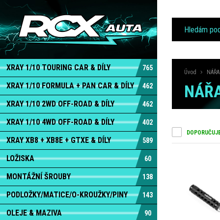
XRAY 1/10 TOURING CAR & DÍLY
765
Úvod
NÁŘA
XRAY 1/10 FORMULA + PAN CAR & DÍLY
NÁŘA
462
XRAY 1/10 2WD OFF-ROAD & DÍLY
462
XRAY 1/10 4WD OFF-ROAD & DÍLY
402
DOPORUČUJ
XRAY XB8 + XB8E + GTXE & DÍLY
589
LOŽISKA
60
MONTÁŽNÍ ŠROUBY
138
PODLOŽKY/MATICE/O-KROUŽKY/PINY
143
OLEJE & MAZIVA
90