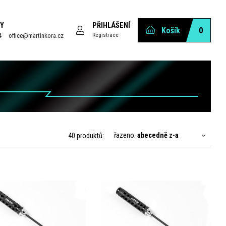
Y
PŘIHLÁŠENÍ
Košík
0
Registrace
4
office@martinkora.cz
řazeno:
abecedně z-a
40 produktů: