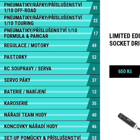
PNEUMATIKY/RÁFKY/PŘÍSLUŠENSTVÍ
81
1/10 OFF-ROAD
PNEUMATIKY/RÁFKY/PŘÍSLUŠENSTVÍ
22
1/10 TOURING
PNEUMATIKY/PŘÍSLUŠENSTVÍ 1/10
17
LIMITED EDI
FORMULA & PANCAR
SOCKET DRI
REGULACE / MOTORY
49
PASTORKY
52
RC SOUPRAVY / SERVA
6
650
Kč
SERVO PÁKY
37
BATERIE / NABÍJENÍ
12
KAROSERIE
35
NÁŘADÍ TEAM HUDY
40
KONCOVKY NÁŘADÍ HUDY
46
SET-UP POMŮCKY & PŘÍSLUŠENSTVÍ
53