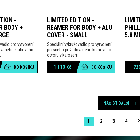
TION -
LIMITED EDITION -
LIMIT
R BODY +
REAMER FOR BODY + ALU
PHIL
RGE
COVER - SMALL
5.8 
vadlo pro vytvoření
Speciální vykružovadlo pro vytvoření
ovaného kruhového
přesného požadovaného kruhového
.
otvoru v karoserii.
1 110
Kč
72
DO KOŠÍKU
DO KOŠÍKU
NAČÍST DALŠÍ
1
2
3
4