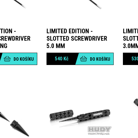
TION -
LIMITED EDITION -
LIMIT
CREWDRIVER
SLOTTED SCREWDRIVER
SLOT
ONG
5.0 MM
3.0MM
540
Kč
53
DO KOŠÍKU
DO KOŠÍKU