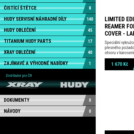
ČISTÍCÍ ŠTĚTCE
8
LIMITED EDI
HUDY SERVISNÍ NÁHRADNÍ DÍLY
140
REAMER FO
HUDY OBLEČENÍ
45
COVER - LA
TITANIUM HUDY PARTS
17
Speciální vykružo
přesného požad
XRAY OBLEČENÍ
40
otvoru v karoserii
ZAJÍMAVÉ A VÝHODNÉ NABÍDKY
1
1 670
Kč
Distributor pro ČR
DOKUMENTY
0
NÁVODY
0