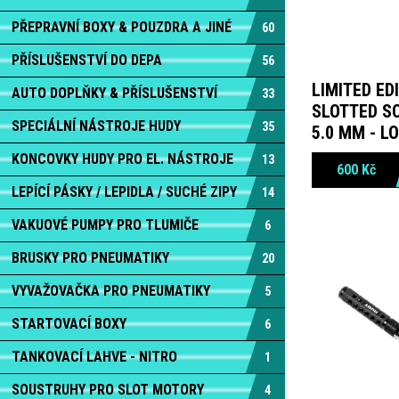
PŘEPRAVNÍ BOXY & POUZDRA A JINÉ
60
PŘÍSLUŠENSTVÍ DO DEPA
56
LIMITED EDI
AUTO DOPLŇKY & PŘÍSLUŠENSTVÍ
33
SLOTTED S
SPECIÁLNÍ NÁSTROJE HUDY
35
5.0 MM - L
KONCOVKY HUDY PRO EL. NÁSTROJE
13
600
Kč
LEPÍCÍ PÁSKY / LEPIDLA / SUCHÉ ZIPY
14
VAKUOVÉ PUMPY PRO TLUMIČE
6
BRUSKY PRO PNEUMATIKY
20
VYVAŽOVAČKA PRO PNEUMATIKY
5
STARTOVACÍ BOXY
6
TANKOVACÍ LAHVE - NITRO
1
SOUSTRUHY PRO SLOT MOTORY
4