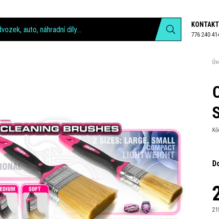
KONTAKT
776 240 41
Úv
Kó
D
21