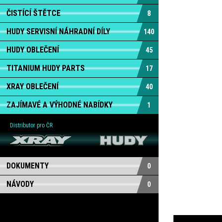
ČISTÍCÍ ŠTĚTCE
8
HUDY SERVISNÍ NÁHRADNÍ DÍLY
140
HUDY OBLEČENÍ
45
TITANIUM HUDY PARTS
17
XRAY OBLEČENÍ
40
ZAJÍMAVÉ A VÝHODNÉ NABÍDKY
1
Distributor pro ČR
DOKUMENTY
0
NÁVODY
0