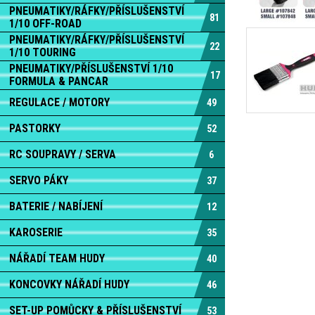
PNEUMATIKY/RÁFKY/PŘÍSLUŠENSTVÍ
81
1/10 OFF-ROAD
PNEUMATIKY/RÁFKY/PŘÍSLUŠENSTVÍ
22
1/10 TOURING
PNEUMATIKY/PŘÍSLUŠENSTVÍ 1/10
17
FORMULA & PANCAR
REGULACE / MOTORY
49
PASTORKY
52
RC SOUPRAVY / SERVA
6
SERVO PÁKY
37
BATERIE / NABÍJENÍ
12
KAROSERIE
35
NÁŘADÍ TEAM HUDY
40
KONCOVKY NÁŘADÍ HUDY
46
SET-UP POMŮCKY & PŘÍSLUŠENSTVÍ
53