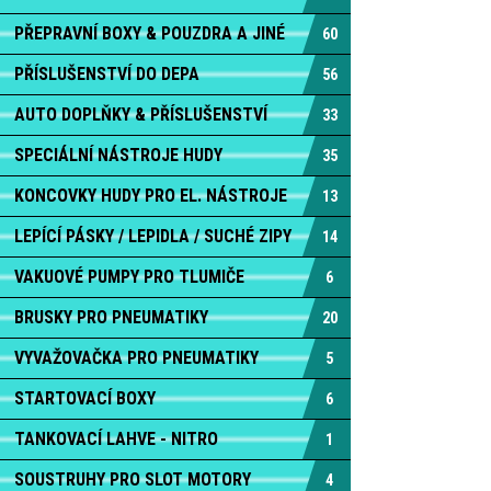
PŘEPRAVNÍ BOXY & POUZDRA A JINÉ
60
PŘÍSLUŠENSTVÍ DO DEPA
56
AUTO DOPLŇKY & PŘÍSLUŠENSTVÍ
33
SPECIÁLNÍ NÁSTROJE HUDY
35
KONCOVKY HUDY PRO EL. NÁSTROJE
13
LEPÍCÍ PÁSKY / LEPIDLA / SUCHÉ ZIPY
14
VAKUOVÉ PUMPY PRO TLUMIČE
6
BRUSKY PRO PNEUMATIKY
20
VYVAŽOVAČKA PRO PNEUMATIKY
5
STARTOVACÍ BOXY
6
TANKOVACÍ LAHVE - NITRO
1
SOUSTRUHY PRO SLOT MOTORY
4