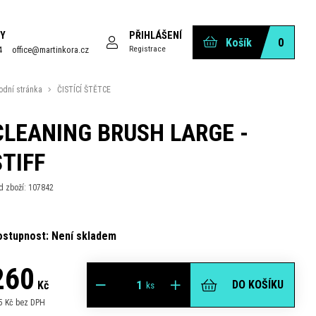
Y
PŘIHLÁŠENÍ
Košík
0
Registrace
4
office@martinkora.cz
odní stránka
ČISTÍCÍ ŠTĚTCE
CLEANING BRUSH LARGE -
STIFF
d zboží: 107842
ostupnost: Není skladem
260
DO KOŠÍKU
Kč
ks
5 Kč bez DPH