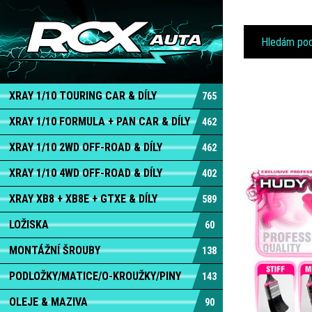
XRAY 1/10 TOURING CAR & DÍLY
765
XRAY 1/10 FORMULA + PAN CAR & DÍLY
462
XRAY 1/10 2WD OFF-ROAD & DÍLY
462
XRAY 1/10 4WD OFF-ROAD & DÍLY
402
XRAY XB8 + XB8E + GTXE & DÍLY
589
LOŽISKA
60
MONTÁŽNÍ ŠROUBY
138
PODLOŽKY/MATICE/O-KROUŽKY/PINY
143
OLEJE & MAZIVA
90